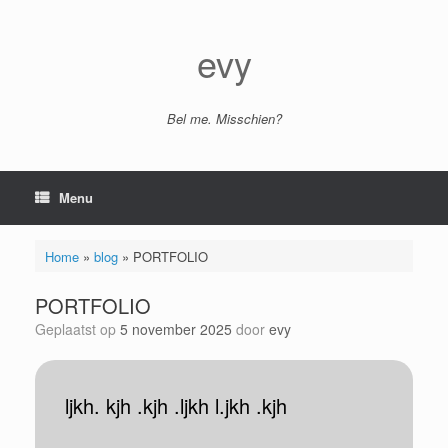
Ga
naar
de
evy
inhoud
Bel me. Misschien?
Menu
Home
»
blog
»
PORTFOLIO
PORTFOLIO
Geplaatst op
5 november 2025
door
evy
ljkh. kjh .kjh .ljkh l.jkh .kjh