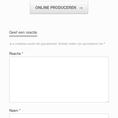
ONLINE PRODUCEREN
→
Geef een reactie
Je e-mailadres wordt niet gepubliceerd.
Vereiste velden zijn gemarkeerd met
*
Reactie
*
Naam
*