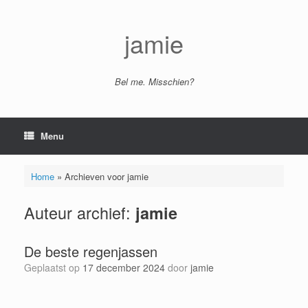
Ga
naar
de
jamie
inhoud
Bel me. Misschien?
Menu
Home
»
Archieven voor jamie
Auteur archief:
jamie
De beste regenjassen
Geplaatst op
17 december 2024
door
jamie